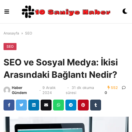
Skip
to
content
Anasayfa
»
SEO
SEO
SEO ve Sosyal Medya: İkisi
Arasındaki Bağlantı Nedir?
Haber
9 Aralık
-
31 dk okuma
552
-
Gündem
2024
süresi
0