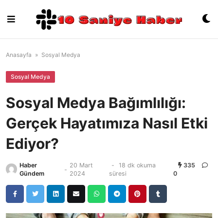
Skip
to
content
Anasayfa
»
Sosyal Medya
Sosyal Medya
Sosyal Medya Bağımlılığı:
Gerçek Hayatımıza Nasıl Etki
Ediyor?
Haber
20 Mart
-
18 dk okuma
335
-
Gündem
2024
süresi
0