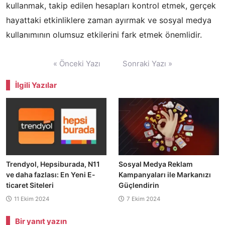
kullanmak, takip edilen hesapları kontrol etmek, gerçek
hayattaki etkinliklere zaman ayırmak ve sosyal medya
kullanımının olumsuz etkilerini fark etmek önemlidir.
Yazı
« Önceki Yazı
Sonraki Yazı »
gezinmesi
İlgili Yazılar
Trendyol, Hepsiburada, N11
Sosyal Medya Reklam
ve daha fazlası: En Yeni E-
Kampanyaları ile Markanızı
ticaret Siteleri
Güçlendirin
11 Ekim 2024
7 Ekim 2024
Bir yanıt yazın