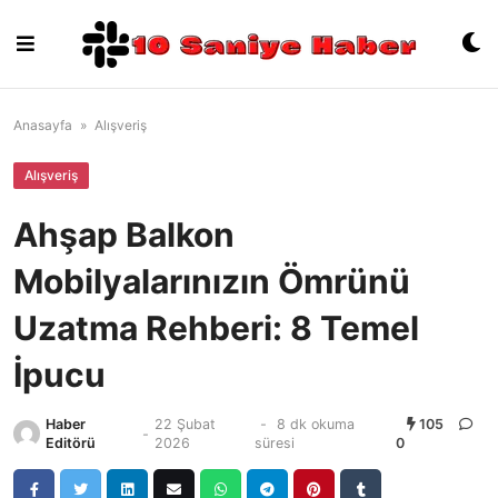
Skip
to
content
Anasayfa
»
Alışveriş
Alışveriş
Ahşap Balkon
Mobilyalarınızın Ömrünü
Uzatma Rehberi: 8 Temel
İpucu
Haber
22 Şubat
-
8 dk okuma
105
-
Editörü
2026
süresi
0