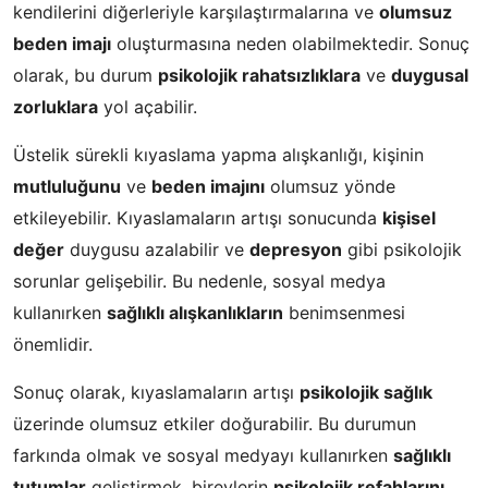
kendilerini diğerleriyle karşılaştırmalarına ve
olumsuz
beden imajı
oluşturmasına neden olabilmektedir. Sonuç
olarak, bu durum
psikolojik rahatsızlıklara
ve
duygusal
zorluklara
yol açabilir.
Üstelik sürekli kıyaslama yapma alışkanlığı, kişinin
mutluluğunu
ve
beden imajını
olumsuz yönde
etkileyebilir. Kıyaslamaların artışı sonucunda
kişisel
değer
duygusu azalabilir ve
depresyon
gibi psikolojik
sorunlar gelişebilir. Bu nedenle, sosyal medya
kullanırken
sağlıklı alışkanlıkların
benimsenmesi
önemlidir.
Sonuç olarak, kıyaslamaların artışı
psikolojik sağlık
üzerinde olumsuz etkiler doğurabilir. Bu durumun
farkında olmak ve sosyal medyayı kullanırken
sağlıklı
tutumlar
geliştirmek, bireylerin
psikolojik refahlarını