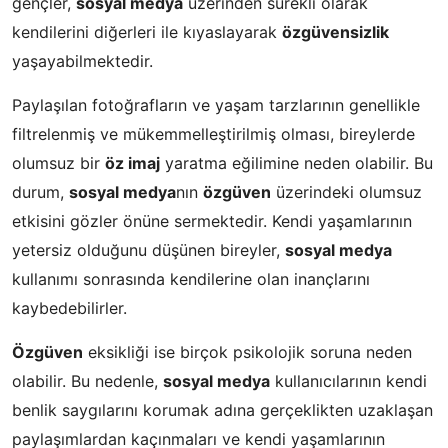
gençler,
sosyal medya
üzerinden sürekli olarak
kendilerini diğerleri ile kıyaslayarak
özgüvensizlik
yaşayabilmektedir.
Paylaşılan fotoğrafların ve yaşam tarzlarının genellikle
filtrelenmiş ve mükemmelleştirilmiş olması, bireylerde
olumsuz bir
öz imaj
yaratma eğilimine neden olabilir. Bu
durum,
sosyal medya
nın
özgüven
üzerindeki olumsuz
etkisini gözler önüne sermektedir. Kendi yaşamlarının
yetersiz olduğunu düşünen bireyler,
sosyal medya
kullanımı sonrasında kendilerine olan inançlarını
kaybedebilirler.
Özgüven
eksikliği ise birçok psikolojik soruna neden
olabilir. Bu nedenle,
sosyal medya
kullanıcılarının kendi
benlik saygılarını korumak adına gerçeklikten uzaklaşan
paylaşımlardan kaçınmaları ve kendi yaşamlarının