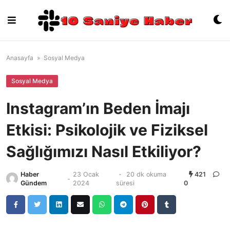
Skip
to
content
Anasayfa
»
Sosyal Medya
Sosyal Medya
Instagram’ın Beden İmajı
Etkisi: Psikolojik ve Fiziksel
Sağlığımızı Nasıl Etkiliyor?
Haber
23 Ocak
-
20 dk okuma
421
-
Gündem
2024
süresi
0