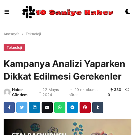
Skip
to
content
Anasayfa
»
Teknoloji
Teknoloji
Kampanya Analizi Yaparken
Dikkat Edilmesi Gerekenler
Haber
22 Mayıs
-
10 dk okuma
330
-
Gündem
2024
süresi
0