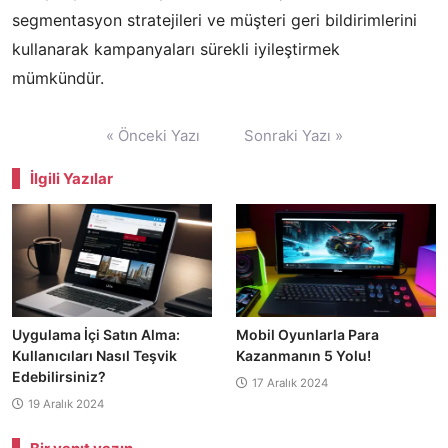
segmentasyon stratejileri ve müşteri geri bildirimlerini
kullanarak kampanyaları sürekli iyileştirmek
mümkündür.
Yazı
« Önceki Yazı
Sonraki Yazı »
gezinmesi
İlgili Yazılar
Uygulama İçi Satın Alma:
Mobil Oyunlarla Para
Kullanıcıları Nasıl Teşvik
Kazanmanın 5 Yolu!
Edebilirsiniz?
17 Aralık 2024
19 Aralık 2024