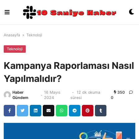
Skip
to
content
Anasayfa
»
Teknoloji
Teknoloji
Kampanya Raporlaması Nasıl
Yapılmalıdır?
Haber
16 Mayıs
-
12 dk okuma
350
-
Gündem
2024
süresi
0