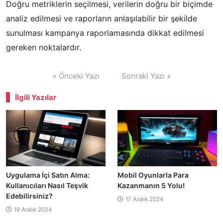
Doğru metriklerin seçilmesi, verilerin doğru bir biçimde
analiz edilmesi ve raporların anlaşılabilir bir şekilde
sunulması kampanya raporlamasında dikkat edilmesi
gereken noktalardır.
Yazı
« Önceki Yazı
Sonraki Yazı »
gezinmesi
İlgili Yazılar
Uygulama İçi Satın Alma:
Mobil Oyunlarla Para
Kullanıcıları Nasıl Teşvik
Kazanmanın 5 Yolu!
Edebilirsiniz?
17 Aralık 2024
19 Aralık 2024