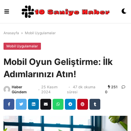
Skip
to
content
Anasayfa
»
Mobil Uygulamalar
Mobil Uygulamalar
Mobil Oyun Geliştirme: İlk
Adımlarınızı Atın!
Haber
25 Kasım
-
47 dk okuma
251
-
Gündem
2024
süresi
0