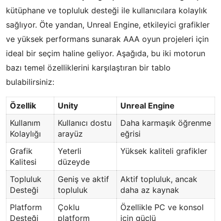
kütüphane ve topluluk desteği ile kullanıcılara kolaylık
sağlıyor. Öte yandan, Unreal Engine, etkileyici grafikler
ve yüksek performans sunarak AAA oyun projeleri için
ideal bir seçim haline geliyor. Aşağıda, bu iki motorun
bazı temel özelliklerini karşılaştıran bir tablo
bulabilirsiniz:
Özellik
Unity
Unreal Engine
Kullanım
Kullanıcı dostu
Daha karmaşık öğrenme
Kolaylığı
arayüz
eğrisi
Grafik
Yeterli
Yüksek kaliteli grafikler
Kalitesi
düzeyde
Topluluk
Geniş ve aktif
Aktif topluluk, ancak
Desteği
topluluk
daha az kaynak
Platform
Çoklu
Özellikle PC ve konsol
Desteği
platform
için güçlü