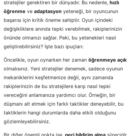
stratejiler gerektiren bir dünyadır. Bu nedenle,
hızlı
öğrenme
ve
adaptasyon
yeteneği, bir oyuncunun
başarısı için kritik öneme sahiptir. Oyun içindeki
değişikliklere anında tepki verebilmek, rakiplerinizin
önünde olmanızı sağlar. Peki, bu yetenekleri nasıl
geliştirebilirsiniz? İşte bazı ipuçları:
Öncelikle, oyun oynarken her zaman
öğrenmeye açık
olmalısınız. Yeni stratejiler denemek, sadece oyunun
mekaniklerini keşfetmenize değil, aynı zamanda
rakiplerinizin de bu stratejilere karşı nasıl tepki
vereceğini anlamanıza yardımcı olur. Örneğin, bir
düşmanı alt etmek için farklı taktikler deneyebilir, bu
taktiklerin hangi durumlarda daha etkili olduğunu
gözlemleyebilirsiniz.
Bir diğer önemli nokta ise,
geri bildirim alma
sürecidir.