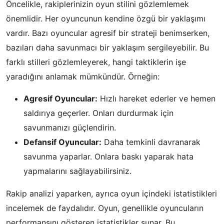
Öncelikle, rakiplerinizin oyun stilini gözlemlemek
önemlidir. Her oyuncunun kendine özgü bir yaklaşımı
vardır. Bazı oyuncular agresif bir strateji benimserken,
bazıları daha savunmacı bir yaklaşım sergileyebilir. Bu
farklı stilleri gözlemleyerek, hangi taktiklerin işe
yaradığını anlamak mümkündür. Örneğin:
Agresif Oyuncular:
Hızlı hareket ederler ve hemen
saldırıya geçerler. Onları durdurmak için
savunmanızı güçlendirin.
Defansif Oyuncular:
Daha temkinli davranarak
savunma yaparlar. Onlara baskı yaparak hata
yapmalarını sağlayabilirsiniz.
Rakip analizi yaparken, ayrıca oyun içindeki istatistikleri
incelemek de faydalıdır. Oyun, genellikle oyuncuların
performansını gösteren istatistikler sunar. Bu