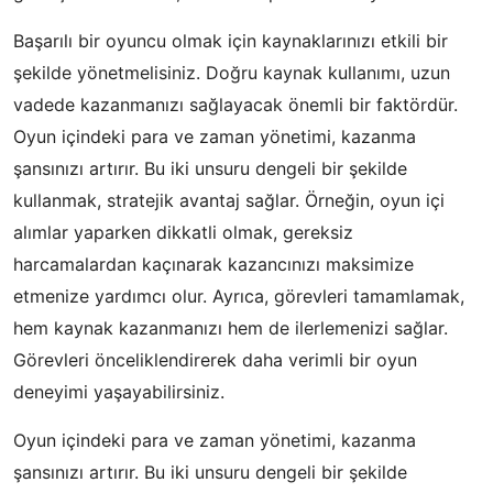
Başarılı bir oyuncu olmak için kaynaklarınızı etkili bir
şekilde yönetmelisiniz. Doğru kaynak kullanımı, uzun
vadede kazanmanızı sağlayacak önemli bir faktördür.
Oyun içindeki para ve zaman yönetimi, kazanma
şansınızı artırır. Bu iki unsuru dengeli bir şekilde
kullanmak, stratejik avantaj sağlar. Örneğin, oyun içi
alımlar yaparken dikkatli olmak, gereksiz
harcamalardan kaçınarak kazancınızı maksimize
etmenize yardımcı olur. Ayrıca, görevleri tamamlamak,
hem kaynak kazanmanızı hem de ilerlemenizi sağlar.
Görevleri önceliklendirerek daha verimli bir oyun
deneyimi yaşayabilirsiniz.
Oyun içindeki para ve zaman yönetimi, kazanma
şansınızı artırır. Bu iki unsuru dengeli bir şekilde