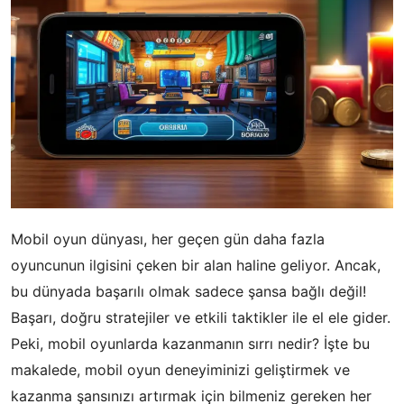
Mobil oyun dünyası, her geçen gün daha fazla
oyuncunun ilgisini çeken bir alan haline geliyor. Ancak,
bu dünyada başarılı olmak sadece şansa bağlı değil!
Başarı, doğru stratejiler ve etkili taktikler ile el ele gider.
Peki, mobil oyunlarda kazanmanın sırrı nedir? İşte bu
makalede, mobil oyun deneyiminizi geliştirmek ve
kazanma şansınızı artırmak için bilmeniz gereken her