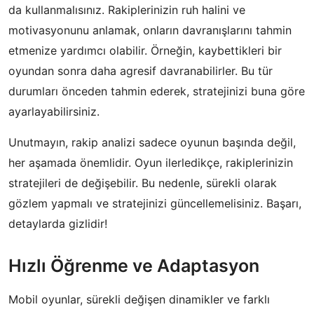
da kullanmalısınız. Rakiplerinizin ruh halini ve
motivasyonunu anlamak, onların davranışlarını tahmin
etmenize yardımcı olabilir. Örneğin, kaybettikleri bir
oyundan sonra daha agresif davranabilirler. Bu tür
durumları önceden tahmin ederek, stratejinizi buna göre
ayarlayabilirsiniz.
Unutmayın, rakip analizi sadece oyunun başında değil,
her aşamada önemlidir. Oyun ilerledikçe, rakiplerinizin
stratejileri de değişebilir. Bu nedenle, sürekli olarak
gözlem yapmalı ve stratejinizi güncellemelisiniz. Başarı,
detaylarda gizlidir!
Hızlı Öğrenme ve Adaptasyon
Mobil oyunlar, sürekli değişen dinamikler ve farklı