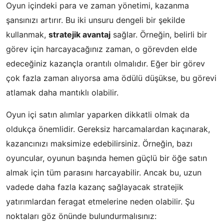
Oyun içindeki para ve zaman yönetimi, kazanma
şansınızı artırır. Bu iki unsuru dengeli bir şekilde
kullanmak,
stratejik avantaj
sağlar. Örneğin, belirli bir
görev için harcayacağınız zaman, o görevden elde
edeceğiniz kazançla orantılı olmalıdır. Eğer bir görev
çok fazla zaman alıyorsa ama ödülü düşükse, bu görevi
atlamak daha mantıklı olabilir.
Oyun içi satın alımlar yaparken dikkatli olmak da
oldukça önemlidir. Gereksiz harcamalardan kaçınarak,
kazancınızı maksimize edebilirsiniz. Örneğin, bazı
oyuncular, oyunun başında hemen güçlü bir öğe satın
almak için tüm parasını harcayabilir. Ancak bu, uzun
vadede daha fazla kazanç sağlayacak stratejik
yatırımlardan feragat etmelerine neden olabilir. Şu
noktaları göz önünde bulundurmalısınız: