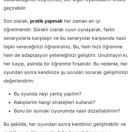
geçirebilir.
Son olarak,
pratik yapmak
her zaman en iyi
öğretmendir. Sürekli olarak oyun oynayarak, farklı
senaryolarla karşılaşır ve bu senaryolar karşısında nasıl
tepki vereceğinizi öğrenirsiniz. Bu, hem hızlı öğrenme
hem de adaptasyon yeteneğinizi geliştirir. Unutmayın ki,
her kayıp, aslında bir öğrenme fırsatıdır. Bu nedenle, her
oyundan sonra kendinize şu soruları sorarak gelişiminizi
değerlendirin:
Bu oyunda neyi yanlış yaptım?
Rakiplerim hangi stratejileri kullandı?
Bunu bir sonraki oyunumda nasıl düzeltebilirim?
Bu şekilde, her oyundan sonra kendinizi geliştirebilir ve