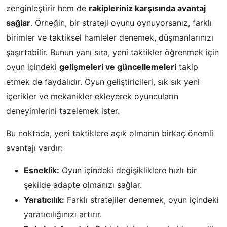
zenginleştirir hem de
rakipleriniz karşısında avantaj
sağlar
. Örneğin, bir strateji oyunu oynuyorsanız, farklı
birimler ve taktiksel hamleler denemek, düşmanlarınızı
şaşırtabilir. Bunun yanı sıra, yeni taktikler öğrenmek için
oyun içindeki
gelişmeleri ve güncellemeleri
takip
etmek de faydalıdır. Oyun geliştiricileri, sık sık yeni
içerikler ve mekanikler ekleyerek oyuncuların
deneyimlerini tazelemek ister.
Bu noktada, yeni taktiklere açık olmanın birkaç önemli
avantajı vardır:
Esneklik:
Oyun içindeki değişikliklere hızlı bir
şekilde adapte olmanızı sağlar.
Yaratıcılık:
Farklı stratejiler denemek, oyun içindeki
yaratıcılığınızı artırır.