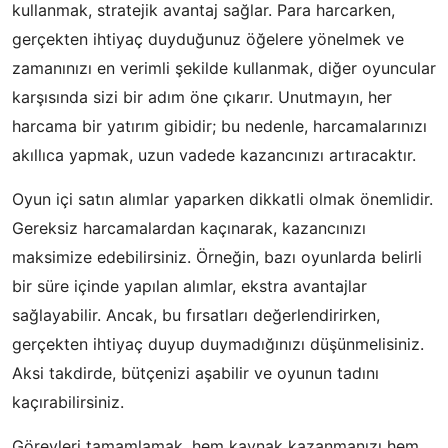
kullanmak, stratejik avantaj sağlar. Para harcarken,
gerçekten ihtiyaç duyduğunuz öğelere yönelmek ve
zamanınızı en verimli şekilde kullanmak, diğer oyuncular
karşısında sizi bir adım öne çıkarır. Unutmayın, her
harcama bir yatırım gibidir; bu nedenle, harcamalarınızı
akıllıca yapmak, uzun vadede kazancınızı artıracaktır.
Oyun içi satın alımlar yaparken dikkatli olmak önemlidir.
Gereksiz harcamalardan kaçınarak, kazancınızı
maksimize edebilirsiniz. Örneğin, bazı oyunlarda belirli
bir süre içinde yapılan alımlar, ekstra avantajlar
sağlayabilir. Ancak, bu fırsatları değerlendirirken,
gerçekten ihtiyaç duyup duymadığınızı düşünmelisiniz.
Aksi takdirde, bütçenizi aşabilir ve oyunun tadını
kaçırabilirsiniz.
Görevleri tamamlamak, hem kaynak kazanmanızı hem