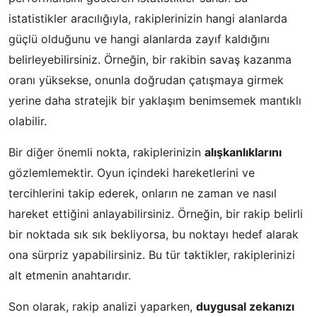
istatistikler aracılığıyla, rakiplerinizin hangi alanlarda
güçlü olduğunu ve hangi alanlarda zayıf kaldığını
belirleyebilirsiniz. Örneğin, bir rakibin savaş kazanma
oranı yüksekse, onunla doğrudan çatışmaya girmek
yerine daha stratejik bir yaklaşım benimsemek mantıklı
olabilir.
Bir diğer önemli nokta, rakiplerinizin
alışkanlıklarını
gözlemlemektir. Oyun içindeki hareketlerini ve
tercihlerini takip ederek, onların ne zaman ve nasıl
hareket ettiğini anlayabilirsiniz. Örneğin, bir rakip belirli
bir noktada sık sık bekliyorsa, bu noktayı hedef alarak
ona sürpriz yapabilirsiniz. Bu tür taktikler, rakiplerinizi
alt etmenin anahtarıdır.
Son olarak, rakip analizi yaparken,
duygusal zekanızı