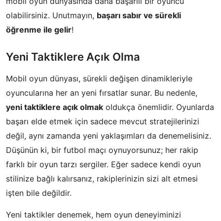
mobil oyun dünyasında daha başarılı bir oyuncu
olabilirsiniz. Unutmayın,
başarı sabır ve sürekli
öğrenme ile gelir
!
Yeni Taktiklere Açık Olma
Mobil oyun dünyası, sürekli değişen dinamikleriyle
oyuncularına her an yeni fırsatlar sunar. Bu nedenle,
yeni taktiklere açık olmak
oldukça önemlidir. Oyunlarda
başarı elde etmek için sadece mevcut stratejilerinizi
değil, aynı zamanda yeni yaklaşımları da denemelisiniz.
Düşünün ki, bir futbol maçı oynuyorsunuz; her rakip
farklı bir oyun tarzı sergiler. Eğer sadece kendi oyun
stilinize bağlı kalırsanız, rakiplerinizin sizi alt etmesi
işten bile değildir.
Yeni taktikler denemek, hem oyun deneyiminizi