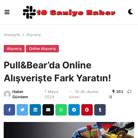
Skip
to
content
Anasayfa
»
Alışveriş
Alışveriş
Online Alışveriş
Pull&Bear’da Online
Alışverişte Fark Yaratın!
Haber
7 Mayıs
-
10 dk okuma
363
-
Gündem
2024
süresi
0