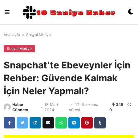
Skip
to
content
Anasayfa
»
Sosyal Medya
Sosyal Medya
Snapchat’te Ebeveynler İçin
Rehber: Güvende Kalmak
İçin Neler Yapmalı?
Haber
18 Mart
-
17 dk okuma
349
-
Gündem
2024
süresi
0