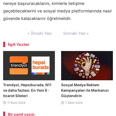
nereye başvuracaklarını, kimlerle iletişime
geçebileceklerini ve sosyal medya platformlarında nasıl
güvende kalacaklarını öğretmelidir.
Yazı
« Önceki Yazı
Sonraki Yazı »
gezinmesi
İlgili Yazılar
Trendyol, Hepsiburada, N11
Sosyal Medya Reklam
ve daha fazlası: En Yeni E-
Kampanyaları ile Markanızı
ticaret Siteleri
Güçlendirin
11 Ekim 2024
7 Ekim 2024
Bir yanıt yazın