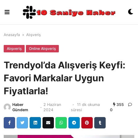
Skip
to
content
Anasayfa
»
Alışveriş
Alışveriş
Online Alışveriş
Trendyol’da Alışveriş Keyfi:
Favori Markalar Uygun
Fiyatlarla!
Haber
2 Haziran
-
11 dk okuma
355
-
Gündem
2024
süresi
0